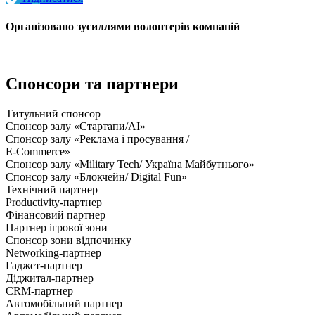
Організовано зусиллями волонтерів компаній
Спонсори та партнери
Титульний спонсор
Спонсор залу «Стартапи/AI»
Спонсор залу «Реклама і просування /
E-Commerce»
Спонсор залу «Military Tech/ Україна Майбутнього»
Спонсор залу «Блокчейн/ Digital Fun»
Технічний партнер
Productivity-партнер
Фінансовий партнер
Партнер ігрової зони
Спонсор зони відпочинку
Networking-партнер
Гаджет-партнер
Діджитал-партнер
CRM-партнер
Автомобільний партнер