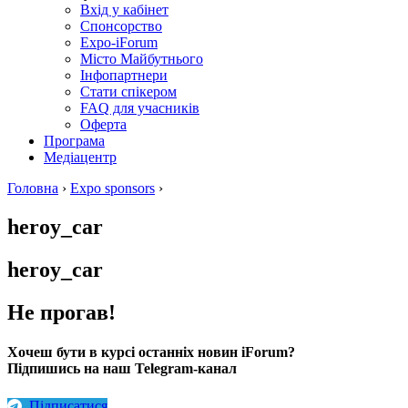
Вхід у кабінет
Спонсорство
Expo-iForum
Місто Майбутнього
Інфопартнери
Стати спікером
FAQ для учасників
Оферта
Програма
Медіацентр
Головна
›
Expo sponsors
›
heroy_car
heroy_car
Не прогав!
Хочеш бути в курсі останніх новин iForum?
Підпишись на наш Telegram-канал
Підписатися