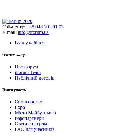
Call-центр:
+38 044 201 01 03
E-mail:
info@iforum.ua
Вхід у кабінет
iForum — це...
Про форум
iForum Team
Публічний договір
Взяти участь
Спонсорство
Expo
Місто Майбутнього
Інфопартнери
Стати спікером
FAQ для учасників