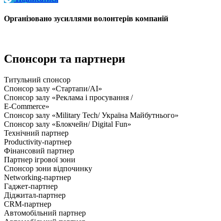
Організовано зусиллями волонтерів компаній
Спонсори та партнери
Титульний спонсор
Спонсор залу «Стартапи/AI»
Спонсор залу «Реклама і просування /
E-Commerce»
Спонсор залу «Military Tech/ Україна Майбутнього»
Спонсор залу «Блокчейн/ Digital Fun»
Технічний партнер
Productivity-партнер
Фінансовий партнер
Партнер ігрової зони
Спонсор зони відпочинку
Networking-партнер
Гаджет-партнер
Діджитал-партнер
CRM-партнер
Автомобільний партнер