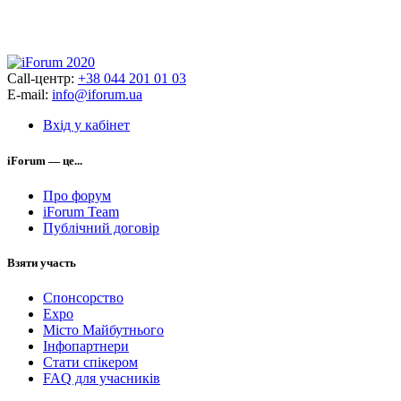
Call-центр:
+38 044 201 01 03
E-mail:
info@iforum.ua
Вхід у кабінет
iForum — це...
Про форум
iForum Team
Публічний договір
Взяти участь
Спонсорство
Expo
Місто Майбутнього
Інфопартнери
Стати спікером
FAQ для учасників