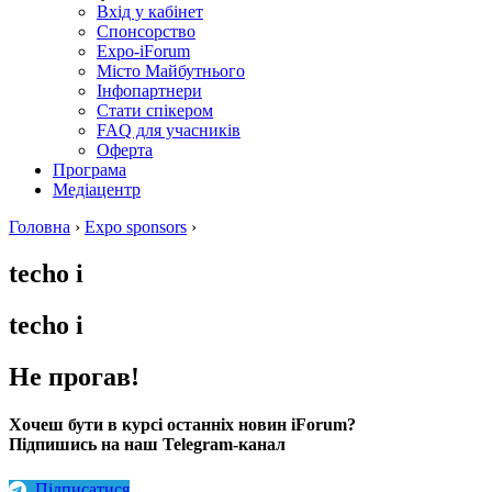
Вхід у кабінет
Спонсорство
Expo-iForum
Місто Майбутнього
Інфопартнери
Стати спікером
FAQ для учасників
Оферта
Програма
Медіацентр
Головна
›
Expo sponsors
›
techo i
techo i
Не прогав!
Хочеш бути в курсі останніх новин iForum?
Підпишись на наш Telegram-канал
Підписатися