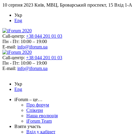
10 серпня 2023
Київ, МВЦ, Броварський проспект, 15 Вхід 1-А
Укр
Eng
Call-центр:
+38 044 201 01 03
Пн - Пт: 10:00 – 19:00
E-mail:
info@iforum.ua
Call-центр:
+38 044 201 01 03
Пн - Пт: 10:00 – 19:00
E-mail:
info@iforum.ua
Укр
Eng
iForum – це…
Про форум
Спікери
Наша еволюція
iForum Team
Взяти участь
Вхід у кабінет