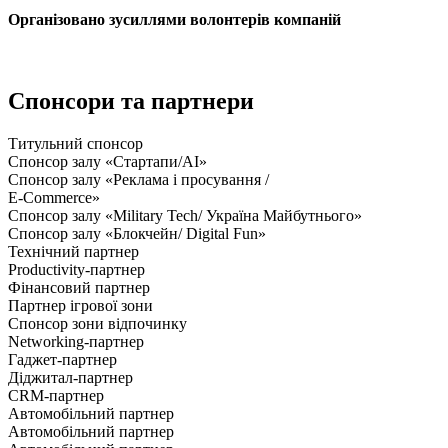
Організовано зусиллями волонтерів компаній
Спонсори та партнери
Титульний спонсор
Спонсор залу «Стартапи/AI»
Спонсор залу «Реклама і просування /
E-Commerce»
Спонсор залу «Military Tech/ Україна Майбутнього»
Спонсор залу «Блокчейн/ Digital Fun»
Технічний партнер
Productivity-партнер
Фінансовий партнер
Партнер ігрової зони
Спонсор зони відпочинку
Networking-партнер
Гаджет-партнер
Діджитал-партнер
CRM-партнер
Автомобільний партнер
Автомобільний партнер