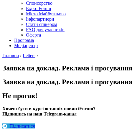
Спонсорство
Expo-iForum
Місто Майбутнього
Інфопартнери
Стати спікером
FAQ для учасників
Оферта
Програма
Медіацентр
Головна
›
Letters
›
Заявка на доклад. Реклама і просуванн
Заявка на доклад. Реклама і просуванн
Не прогав!
Хочеш бути в курсі останніх новин iForum?
Підпишись на наш Telegram-канал
Підписатися