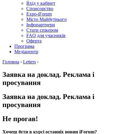
Вхід у кабінет
Спонсорство
Expo-iForum
Місто Майбутнього
Інфопартнери
Стати спікером
FAQ для учасників
Оферта
Програма
Медіацентр
Головна
›
Letters
›
Заявка на доклад. Реклама і
просування
Заявка на доклад. Реклама і
просування
Не прогав!
Хочеш бути в курсі останніх новин iForum?