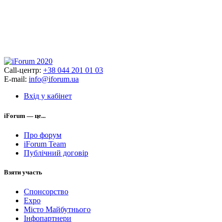
Call-центр:
+38 044 201 01 03
E-mail:
info@iforum.ua
Вхід у кабінет
iForum — це...
Про форум
iForum Team
Публічний договір
Взяти участь
Спонсорство
Expo
Місто Майбутнього
Інфопартнери