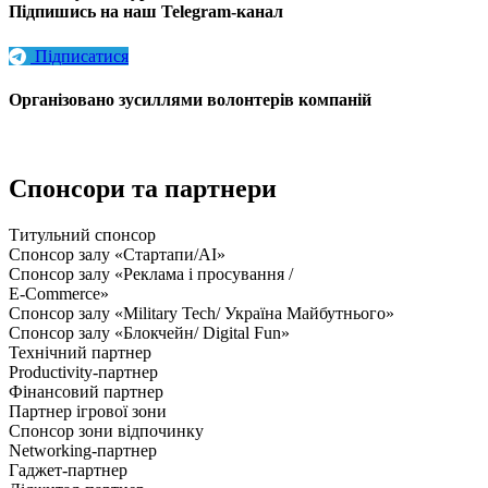
Підпишись на наш Telegram-канал
Підписатися
Організовано зусиллями волонтерів компаній
Спонсори та партнери
Титульний спонсор
Спонсор залу «Стартапи/AI»
Спонсор залу «Реклама і просування /
E-Commerce»
Спонсор залу «Military Tech/ Україна Майбутнього»
Спонсор залу «Блокчейн/ Digital Fun»
Технічний партнер
Productivity-партнер
Фінансовий партнер
Партнер ігрової зони
Спонсор зони відпочинку
Networking-партнер
Гаджет-партнер