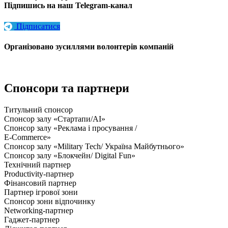
Підпишись на наш Telegram-канал
Підписатися
Організовано зусиллями волонтерів компаній
Спонсори та партнери
Титульний спонсор
Спонсор залу «Стартапи/AI»
Спонсор залу «Реклама і просування /
E-Commerce»
Спонсор залу «Military Tech/ Україна Майбутнього»
Спонсор залу «Блокчейн/ Digital Fun»
Технічний партнер
Productivity-партнер
Фінансовий партнер
Партнер ігрової зони
Спонсор зони відпочинку
Networking-партнер
Гаджет-партнер