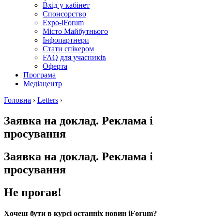
Вхід у кабінет
Спонсорство
Expo-iForum
Місто Майбутнього
Інфопартнери
Стати спікером
FAQ для учасників
Оферта
Програма
Медіацентр
Головна
›
Letters
›
Заявка на доклад. Реклама і
просування
Заявка на доклад. Реклама і
просування
Не прогав!
Хочеш бути в курсі останніх новин iForum?