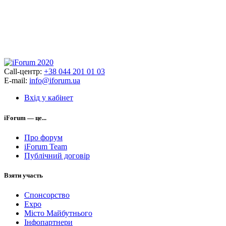
Call-центр:
+38 044 201 01 03
E-mail:
info@iforum.ua
Вхід у кабінет
iForum — це...
Про форум
iForum Team
Публічний договір
Взяти участь
Спонсорство
Expo
Місто Майбутнього
Інфопартнери