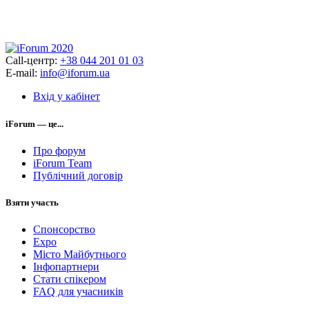
Call-центр:
+38 044 201 01 03
E-mail:
info@iforum.ua
Вхід у кабінет
iForum — це...
Про форум
iForum Team
Публічний договір
Взяти участь
Спонсорство
Expo
Місто Майбутнього
Інфопартнери
Стати спікером
FAQ для учасників