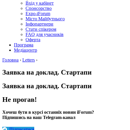
Вхід у кабінет
Спонсорство
Expo-iForum
Місто Майбутнього
Інфопартнери
Стати спікером
FAQ для учасників
Оферта
Програма
Медіацентр
Головна
›
Letters
›
Заявка на доклад. Стартапи
Заявка на доклад. Стартапи
Не прогав!
Хочеш бути в курсі останніх новин iForum?
Підпишись на наш Telegram-канал
Підписатися