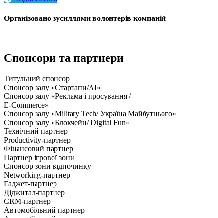
Організовано зусиллями волонтерів компаній
Спонсори та партнери
Титульний спонсор
Спонсор залу «Стартапи/AI»
Спонсор залу «Реклама і просування /
E-Commerce»
Спонсор залу «Military Tech/ Україна Майбутнього»
Спонсор залу «Блокчейн/ Digital Fun»
Технічний партнер
Productivity-партнер
Фінансовий партнер
Партнер ігрової зони
Спонсор зони відпочинку
Networking-партнер
Гаджет-партнер
Діджитал-партнер
CRM-партнер
Автомобільний партнер