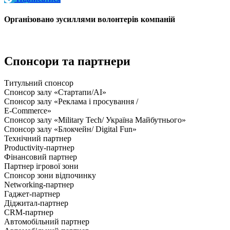
Організовано зусиллями волонтерів компаній
Спонсори та партнери
Титульний спонсор
Спонсор залу «Стартапи/AI»
Спонсор залу «Реклама і просування /
E-Commerce»
Спонсор залу «Military Tech/ Україна Майбутнього»
Спонсор залу «Блокчейн/ Digital Fun»
Технічний партнер
Productivity-партнер
Фінансовий партнер
Партнер ігрової зони
Спонсор зони відпочинку
Networking-партнер
Гаджет-партнер
Діджитал-партнер
CRM-партнер
Автомобільний партнер