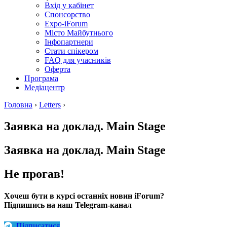
Вхід у кабінет
Спонсорство
Expo-iForum
Місто Майбутнього
Інфопартнери
Стати спікером
FAQ для учасників
Оферта
Програма
Медіацентр
Головна
›
Letters
›
Заявка на доклад. Main Stage
Заявка на доклад. Main Stage
Не прогав!
Хочеш бути в курсі останніх новин iForum?
Підпишись на наш Telegram-канал
Підписатися