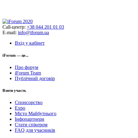
Call-центр:
+38 044 201 01 03
E-mail:
info@iforum.ua
Вхід у кабінет
iForum — це...
Про форум
iForum Team
Публічний договір
Взяти участь
Спонсорство
Expo
Місто Майбутнього
Інфопартнери
Стати спікером
FAQ для учасників