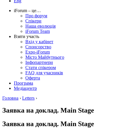
Eng
iForum – це…
Про форум
Спікери
Наша еволюція
iForum Team
Взяти участь
Вхід у кабінет
Спонсорство
Expo-iForum
Місто Майбутнього
Інфопартнери
Стати спікером
FAQ для учасників
Оферта
Програма
Медіацентр
Головна
›
Letters
›
Заявка на доклад. Main Stage
Заявка на доклад. Main Stage