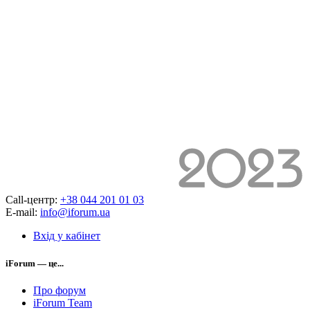
Call-центр:
+38 044 201 01 03
E-mail:
info@iforum.ua
Вхід у кабінет
iForum — це...
Про форум
iForum Team