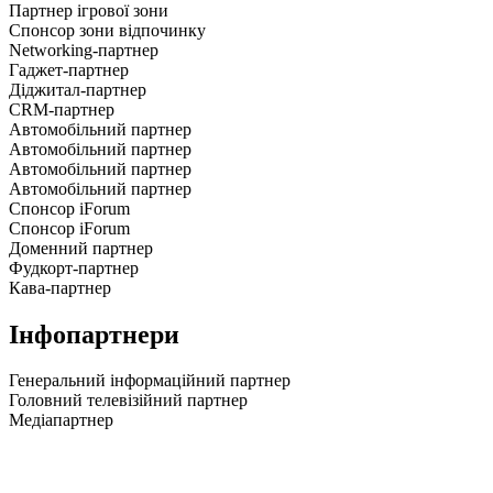
Партнер ігрової зони
Спонсор зони відпочинку
Networking-партнер
Гаджет-партнер
Діджитал-партнер
CRM-партнер
Автомобільний партнер
Автомобільний партнер
Автомобільний партнер
Автомобільний партнер
Спонсор iForum
Спонсор iForum
Доменний партнер
Фудкорт-партнер
Кава-партнер
Інфопартнери
Генеральний інформаційний партнер
Головний телевізійний партнер
Медіапартнер