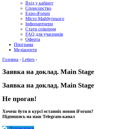
Вхід у кабінет
Спонсорство
Expo-iForum
Місто Майбутнього
Інфопартнери
Стати спікером
FAQ для учасників
Оферта
Програма
Медіацентр
Головна
›
Letters
›
Заявка на доклад. Main Stage
Заявка на доклад. Main Stage
Не прогав!
Хочеш бути в курсі останніх новин iForum?
Підпишись на наш Telegram-канал
Підписатися