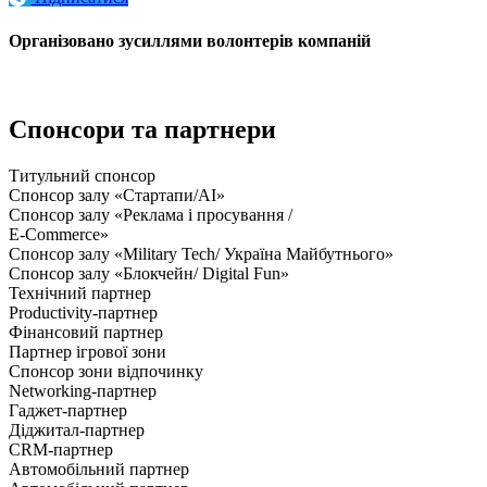
Організовано зусиллями волонтерів компаній
Спонсори та партнери
Титульний спонсор
Спонсор залу «Стартапи/AI»
Спонсор залу «Реклама і просування /
E-Commerce»
Спонсор залу «Military Tech/ Україна Майбутнього»
Спонсор залу «Блокчейн/ Digital Fun»
Технічний партнер
Productivity-партнер
Фінансовий партнер
Партнер ігрової зони
Спонсор зони відпочинку
Networking-партнер
Гаджет-партнер
Діджитал-партнер
CRM-партнер
Автомобільний партнер