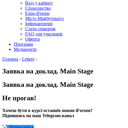
Вхід у кабінет
Спонсорство
Expo-iForum
Місто Майбутнього
Інфопартнери
Стати спікером
FAQ для учасників
Оферта
Програма
Медіацентр
Головна
›
Letters
›
Заявка на доклад. Main Stage
Заявка на доклад. Main Stage
Не прогав!
Хочеш бути в курсі останніх новин iForum?
Підпишись на наш Telegram-канал
Підписатися