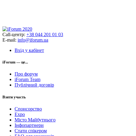
Call-центр:
+38 044 201 01 03
E-mail:
info@iforum.ua
Вхід у кабінет
iForum — це...
Про форум
iForum Team
Публічний договір
Взяти участь
Спонсорство
Expo
Місто Майбутнього
Інфопартнери
Стати спікером