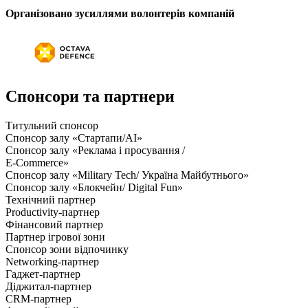
Організовано зусиллями волонтерів компаній
Спонсори та партнери
Титульний спонсор
Спонсор залу «Стартапи/AI»
Спонсор залу «Реклама і просування /
E-Commerce»
Спонсор залу «Military Tech/ Україна Майбутнього»
Спонсор залу «Блокчейн/ Digital Fun»
Технічний партнер
Productivity-партнер
Фінансовий партнер
Партнер ігрової зони
Спонсор зони відпочинку
Networking-партнер
Гаджет-партнер
Діджитал-партнер
CRM-партнер