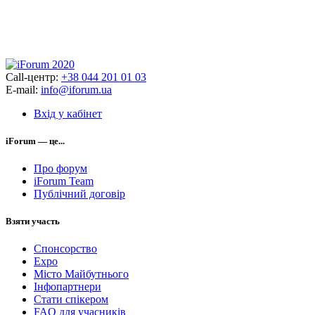
Call-центр:
+38 044 201 01 03
E-mail:
info@iforum.ua
Вхід у кабінет
iForum — це...
Про форум
iForum Team
Публічний договір
Взяти участь
Спонсорство
Expo
Місто Майбутнього
Інфопартнери
Стати спікером
FAQ для учасників