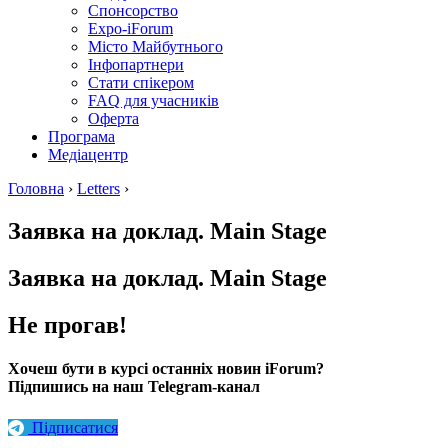
Спонсорство
Expo-iForum
Місто Майбутнього
Інфопартнери
Стати спікером
FAQ для учасників
Оферта
Програма
Медіацентр
Головна
›
Letters
›
Заявка на доклад. Main Stage
Заявка на доклад. Main Stage
Не прогав!
Хочеш бути в курсі останніх новин iForum?
Підпишись на наш Telegram-канал
Підписатися