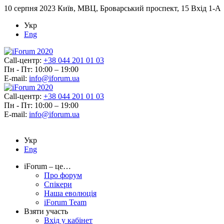
10 серпня 2023
Київ, МВЦ, Броварський проспект, 15 Вхід 1-А
Укр
Eng
Call-центр:
+38 044 201 01 03
Пн - Пт: 10:00 – 19:00
E-mail:
info@iforum.ua
Call-центр:
+38 044 201 01 03
Пн - Пт: 10:00 – 19:00
E-mail:
info@iforum.ua
Укр
Eng
iForum – це…
Про форум
Спікери
Наша еволюція
iForum Team
Взяти участь
Вхід у кабінет