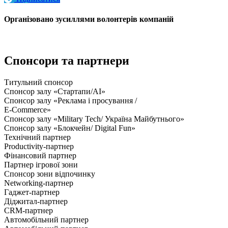
Організовано зусиллями волонтерів компаній
Спонсори та партнери
Титульний спонсор
Спонсор залу «Стартапи/AI»
Спонсор залу «Реклама і просування /
E-Commerce»
Спонсор залу «Military Tech/ Україна Майбутнього»
Спонсор залу «Блокчейн/ Digital Fun»
Технічний партнер
Productivity-партнер
Фінансовий партнер
Партнер ігрової зони
Спонсор зони відпочинку
Networking-партнер
Гаджет-партнер
Діджитал-партнер
CRM-партнер
Автомобільний партнер