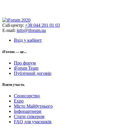
Call-центр:
+38 044 201 01 03
E-mail:
info@iforum.ua
Вхід у кабінет
iForum — це...
Про форум
iForum Team
Публічний договір
Взяти участь
Спонсорство
Expo
Місто Майбутнього
Інфопартнери
Стати спікером
FAQ для учасників