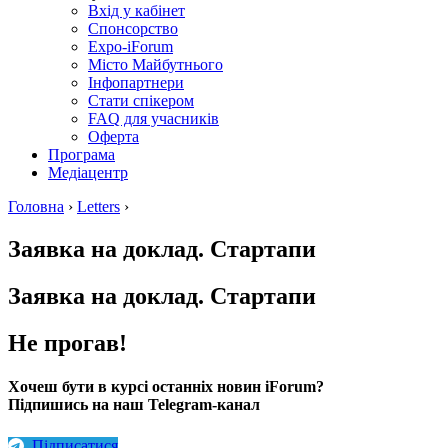
Вхід у кабінет
Спонсорство
Expo-iForum
Місто Майбутнього
Інфопартнери
Стати спікером
FAQ для учасників
Оферта
Програма
Медіацентр
Головна
›
Letters
›
Заявка на доклад. Стартапи
Заявка на доклад. Стартапи
Не прогав!
Хочеш бути в курсі останніх новин iForum?
Підпишись на наш Telegram-канал
Підписатися