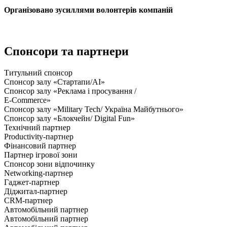
Організовано зусиллями волонтерів компаній
Спонсори та партнери
Титульний спонсор
Спонсор залу «Стартапи/AI»
Спонсор залу «Реклама і просування /
E-Commerce»
Спонсор залу «Military Tech/ Україна Майбутнього»
Спонсор залу «Блокчейн/ Digital Fun»
Технічний партнер
Productivity-партнер
Фінансовий партнер
Партнер ігрової зони
Спонсор зони відпочинку
Networking-партнер
Гаджет-партнер
Діджитал-партнер
CRM-партнер
Автомобільний партнер
Автомобільний партнер