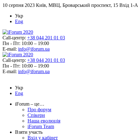
10 серпня 2023
Київ, МВЦ, Броварський проспект, 15 Вхід 1-А
Укр
Eng
Call-центр:
+38 044 201 01 03
Пн - Пт: 10:00 – 19:00
E-mail:
info@iforum.ua
Call-центр:
+38 044 201 01 03
Пн - Пт: 10:00 – 19:00
E-mail:
info@iforum.ua
Укр
Eng
iForum – це…
Про форум
Спікери
Наша еволюція
iForum Team
Взяти участь
Вхід у кабінет