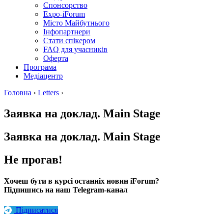
Спонсорство
Expo-iForum
Місто Майбутнього
Інфопартнери
Стати спікером
FAQ для учасників
Оферта
Програма
Медіацентр
Головна
›
Letters
›
Заявка на доклад. Main Stage
Заявка на доклад. Main Stage
Не прогав!
Хочеш бути в курсі останніх новин iForum?
Підпишись на наш Telegram-канал
Підписатися