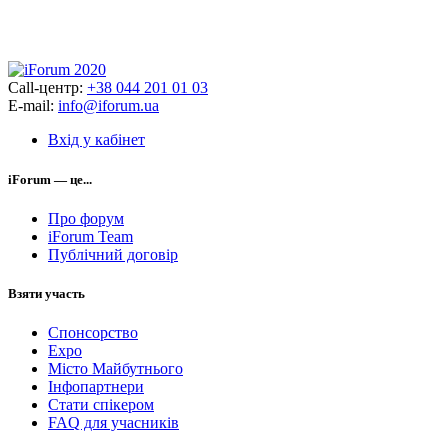
Call-центр:
+38 044 201 01 03
E-mail:
info@iforum.ua
Вхід у кабінет
iForum — це...
Про форум
iForum Team
Публічний договір
Взяти участь
Спонсорство
Expo
Місто Майбутнього
Інфопартнери
Стати спікером
FAQ для учасників