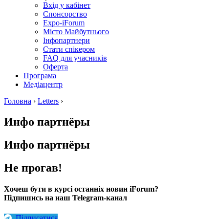
Вхід у кабінет
Спонсорство
Expo-iForum
Місто Майбутнього
Інфопартнери
Стати спікером
FAQ для учасників
Оферта
Програма
Медіацентр
Головна
›
Letters
›
Инфо партнёры
Инфо партнёры
Не прогав!
Хочеш бути в курсі останніх новин iForum?
Підпишись на наш Telegram-канал
Підписатися