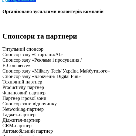
Організовано зусиллями волонтерів компаній
Спонсори та партнери
Титульний спонсор
Спонсор залу «Стартапи/AI»
Спонсор залу «Реклама і просування /
E-Commerce»
Спонсор залу «Military Tech/ Україна Майбутнього»
Спонсор залу «Блокчейн/ Digital Fun»
Технічний партнер
Productivity-партнер
Фінансовий партнер
Партнер ігрової зони
Спонсор зони відпочинку
Networking-партнер
Гаджет-партнер
Діджитал-партнер
CRM-партнер
Автомобільний партнер