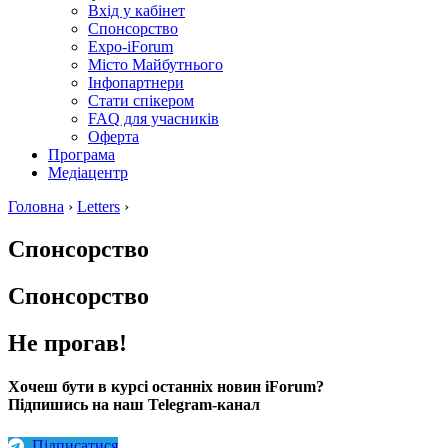
Вхід у кабінет
Спонсорство
Expo-iForum
Місто Майбутнього
Інфопартнери
Стати спікером
FAQ для учасників
Оферта
Програма
Медіацентр
Головна
›
Letters
›
Спонсорство
Спонсорство
Не прогав!
Хочеш бути в курсі останніх новин iForum?
Підпишись на наш Telegram-канал
Підписатися