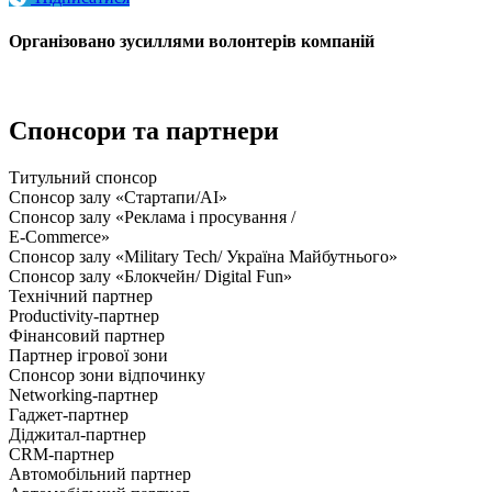
Організовано зусиллями волонтерів компаній
Спонсори та партнери
Титульний спонсор
Спонсор залу «Стартапи/AI»
Спонсор залу «Реклама і просування /
E-Commerce»
Спонсор залу «Military Tech/ Україна Майбутнього»
Спонсор залу «Блокчейн/ Digital Fun»
Технічний партнер
Productivity-партнер
Фінансовий партнер
Партнер ігрової зони
Спонсор зони відпочинку
Networking-партнер
Гаджет-партнер
Діджитал-партнер
CRM-партнер
Автомобільний партнер