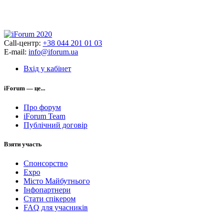
Call-центр:
+38 044 201 01 03
E-mail:
info@iforum.ua
Вхід у кабінет
iForum — це...
Про форум
iForum Team
Публічний договір
Взяти участь
Спонсорство
Expo
Місто Майбутнього
Інфопартнери
Стати спікером
FAQ для учасників