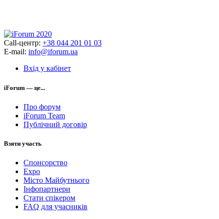
Call-центр:
+38 044 201 01 03
E-mail:
info@iforum.ua
Вхід у кабінет
iForum — це...
Про форум
iForum Team
Публічний договір
Взяти участь
Спонсорство
Expo
Місто Майбутнього
Інфопартнери
Стати спікером
FAQ для учасників