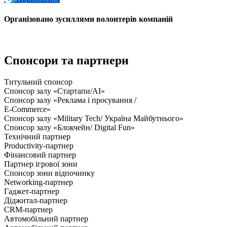
Організовано зусиллями волонтерів компаній
Спонсори та партнери
Титульний спонсор
Спонсор залу «Стартапи/AI»
Спонсор залу «Реклама і просування /
E-Commerce»
Спонсор залу «Military Tech/ Україна Майбутнього»
Спонсор залу «Блокчейн/ Digital Fun»
Технічний партнер
Productivity-партнер
Фінансовий партнер
Партнер ігрової зони
Спонсор зони відпочинку
Networking-партнер
Гаджет-партнер
Діджитал-партнер
CRM-партнер
Автомобільний партнер