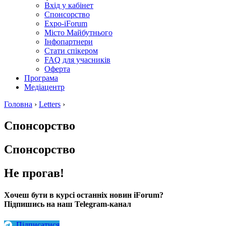
Вхід у кабінет
Спонсорство
Expo-iForum
Місто Майбутнього
Інфопартнери
Стати спікером
FAQ для учасників
Оферта
Програма
Медіацентр
Головна
›
Letters
›
Спонсорство
Спонсорство
Не прогав!
Хочеш бути в курсі останніх новин iForum?
Підпишись на наш Telegram-канал
Підписатися