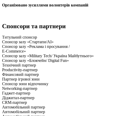
Організовано зусиллями волонтерів компаній
Спонсори та партнери
Титульний спонсор
Спонсор залу «Стартапи/AI»
Спонсор залу «Реклама і просування /
E-Commerce»
Спонсор залу «Military Tech/ Україна Майбутнього»
Спонсор залу «Блокчейн/ Digital Fun»
Технічний партнер
Productivity-партнер
Фінансовий партнер
Партнер ігрової зони
Спонсор зони відпочинку
Networking-партнер
Гаджет-партнер
Діджитал-партнер
CRM-партнер
Автомобільний партнер
Автомобільний партнер