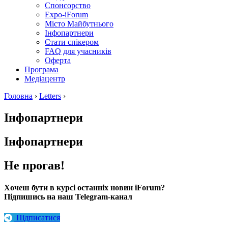
Спонсорство
Expo-iForum
Місто Майбутнього
Інфопартнери
Стати спікером
FAQ для учасників
Оферта
Програма
Медіацентр
Головна
›
Letters
›
Інфопартнери
Інфопартнери
Не прогав!
Хочеш бути в курсі останніх новин iForum?
Підпишись на наш Telegram-канал
Підписатися