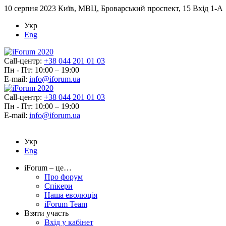
10 серпня 2023
Київ, МВЦ, Броварський проспект, 15 Вхід 1-А
Укр
Eng
Call-центр:
+38 044 201 01 03
Пн - Пт: 10:00 – 19:00
E-mail:
info@iforum.ua
Call-центр:
+38 044 201 01 03
Пн - Пт: 10:00 – 19:00
E-mail:
info@iforum.ua
Укр
Eng
iForum – це…
Про форум
Спікери
Наша еволюція
iForum Team
Взяти участь
Вхід у кабінет