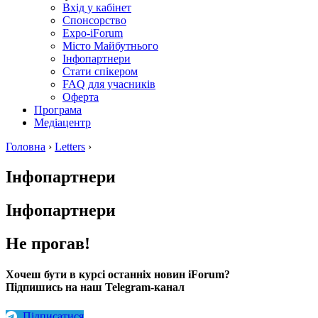
Вхід у кабінет
Спонсорство
Expo-iForum
Місто Майбутнього
Інфопартнери
Стати спікером
FAQ для учасників
Оферта
Програма
Медіацентр
Головна
›
Letters
›
Інфопартнери
Інфопартнери
Не прогав!
Хочеш бути в курсі останніх новин iForum?
Підпишись на наш Telegram-канал
Підписатися