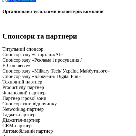
Організовано зусиллями волонтерів компаній
Спонсори та партнери
Титульний спонсор
Спонсор залу «Стартапи/AI»
Спонсор залу «Реклама і просування /
E-Commerce»
Спонсор залу «Military Tech/ Україна Майбутнього»
Спонсор залу «Блокчейн/ Digital Fun»
Технічний партнер
Productivity-партнер
Фінансовий партнер
Партнер ігрової зони
Спонсор зони відпочинку
Networking-партнер
Гаджет-партнер
Діджитал-партнер
CRM-партнер
Автомобільний партнер