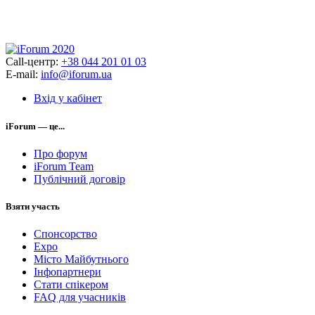
Call-центр:
+38 044 201 01 03
E-mail:
info@iforum.ua
Вхід у кабінет
iForum — це...
Про форум
iForum Team
Публічний договір
Взяти участь
Спонсорство
Expo
Місто Майбутнього
Інфопартнери
Стати спікером
FAQ для учасників