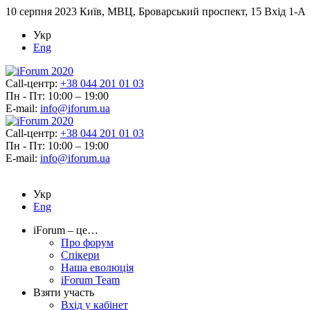
10 серпня 2023
Київ, МВЦ, Броварський проспект, 15 Вхід 1-А
Укр
Eng
Call-центр:
+38 044 201 01 03
Пн - Пт: 10:00 – 19:00
E-mail:
info@iforum.ua
Call-центр:
+38 044 201 01 03
Пн - Пт: 10:00 – 19:00
E-mail:
info@iforum.ua
Укр
Eng
iForum – це…
Про форум
Спікери
Наша еволюція
iForum Team
Взяти участь
Вхід у кабінет