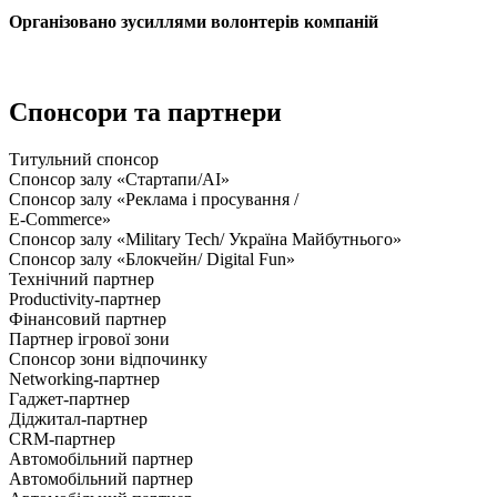
Організовано зусиллями волонтерів компаній
Спонсори та партнери
Титульний спонсор
Спонсор залу «Стартапи/AI»
Спонсор залу «Реклама і просування /
E-Commerce»
Спонсор залу «Military Tech/ Україна Майбутнього»
Спонсор залу «Блокчейн/ Digital Fun»
Технічний партнер
Productivity-партнер
Фінансовий партнер
Партнер ігрової зони
Спонсор зони відпочинку
Networking-партнер
Гаджет-партнер
Діджитал-партнер
CRM-партнер
Автомобільний партнер
Автомобільний партнер