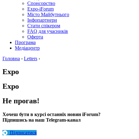
Спонсорство
Expo-iForum
Місто Майбутнього
Інфопартнери
Стати спікером
FAQ для учасників
Оферта
Програма
Медіацентр
Головна
›
Letters
›
Expo
Expo
Не прогав!
Хочеш бути в курсі останніх новин iForum?
Підпишись на наш Telegram-канал
Підписатися