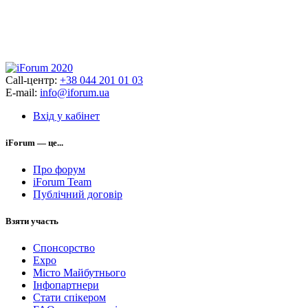
Call-центр:
+38 044 201 01 03
E-mail:
info@iforum.ua
Вхід у кабінет
iForum — це...
Про форум
iForum Team
Публічний договір
Взяти участь
Спонсорство
Expo
Місто Майбутнього
Інфопартнери
Стати спікером