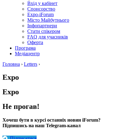
Вхід у кабінет
Спонсорство
Expo-iForum
Місто Майбутнього
Інфопартнери
Стати спікером
FAQ для учасників
Оферта
Програма
Медіацентр
Головна
›
Letters
›
Expo
Expo
Не прогав!
Хочеш бути в курсі останніх новин iForum?
Підпишись на наш Telegram-канал
Підписатися