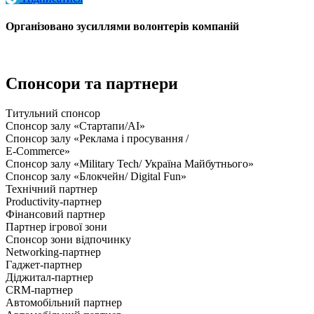
Організовано зусиллями волонтерів компаній
Спонсори та партнери
Титульний спонсор
Спонсор залу «Стартапи/AI»
Спонсор залу «Реклама і просування /
E-Commerce»
Спонсор залу «Military Tech/ Україна Майбутнього»
Спонсор залу «Блокчейн/ Digital Fun»
Технічний партнер
Productivity-партнер
Фінансовий партнер
Партнер ігрової зони
Спонсор зони відпочинку
Networking-партнер
Гаджет-партнер
Діджитал-партнер
CRM-партнер
Автомобільний партнер