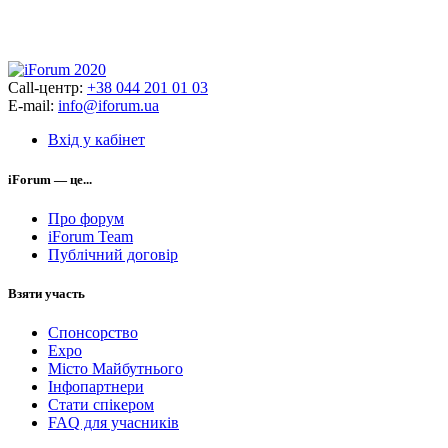
Call-центр:
+38 044 201 01 03
E-mail:
info@iforum.ua
Вхід у кабінет
iForum — це...
Про форум
iForum Team
Публічний договір
Взяти участь
Спонсорство
Expo
Місто Майбутнього
Інфопартнери
Стати спікером
FAQ для учасників