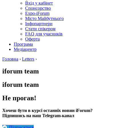
Вхід у кабінет
Спонсорство
Expo-iForum
Місто Майбутнього
Інфопартнери
Стати спікером
FAQ для учасників
Оферта
Програма
Медіацентр
Головна
›
Letters
›
iforum team
iforum team
Не прогав!
Хочеш бути в курсі останніх новин iForum?
Підпишись на наш Telegram-канал
Підписатися