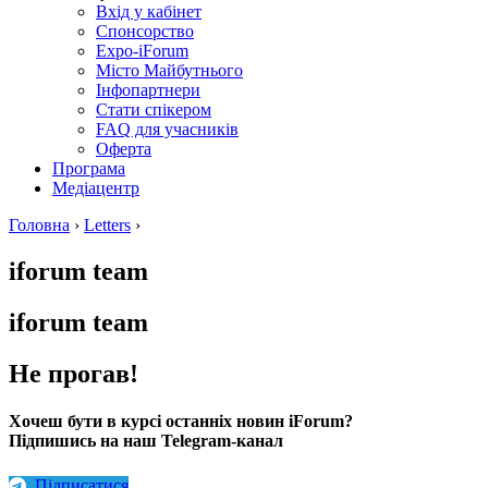
Вхід у кабінет
Спонсорство
Expo-iForum
Місто Майбутнього
Інфопартнери
Стати спікером
FAQ для учасників
Оферта
Програма
Медіацентр
Головна
›
Letters
›
iforum team
iforum team
Не прогав!
Хочеш бути в курсі останніх новин iForum?
Підпишись на наш Telegram-канал
Підписатися