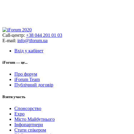
Call-центр:
+38 044 201 01 03
E-mail:
info@iforum.ua
Вхід у кабінет
iForum — це...
Про форум
iForum Team
Публічний договір
Взяти участь
Спонсорство
Expo
Місто Майбутнього
Інфопартнери
Стати спікером