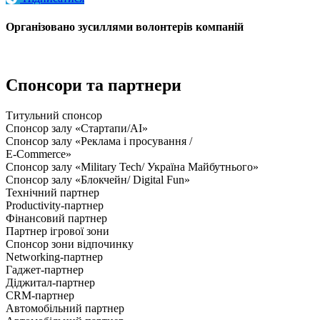
Організовано зусиллями волонтерів компаній
Спонсори та партнери
Титульний спонсор
Спонсор залу «Стартапи/AI»
Спонсор залу «Реклама і просування /
E-Commerce»
Спонсор залу «Military Tech/ Україна Майбутнього»
Спонсор залу «Блокчейн/ Digital Fun»
Технічний партнер
Productivity-партнер
Фінансовий партнер
Партнер ігрової зони
Спонсор зони відпочинку
Networking-партнер
Гаджет-партнер
Діджитал-партнер
CRM-партнер
Автомобільний партнер