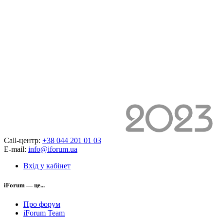
Call-центр:
+38 044 201 01 03
E-mail:
info@iforum.ua
Вхід у кабінет
iForum — це...
Про форум
iForum Team