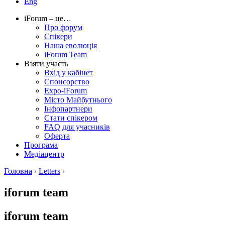
Eng
iForum – це…
Про форум
Спікери
Наша еволюція
iForum Team
Взяти участь
Вхід у кабінет
Спонсорство
Expo-iForum
Місто Майбутнього
Інфопартнери
Стати спікером
FAQ для учасників
Оферта
Програма
Медіацентр
Головна
›
Letters
›
iforum team
iforum team