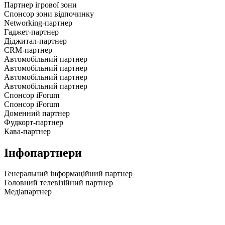
Партнер ігрової зони
Спонсор зони відпочинку
Networking-партнер
Гаджет-партнер
Діджитал-партнер
CRM-партнер
Автомобільний партнер
Автомобільний партнер
Автомобільний партнер
Автомобільний партнер
Спонсор iForum
Спонсор iForum
Доменний партнер
Фудкорт-партнер
Кава-партнер
Інфопартнери
Генеральний інформаційний партнер
Головний телевізійний партнер
Медіапартнер