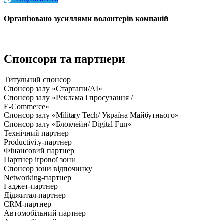
Організовано зусиллями волонтерів компаній
Спонсори та партнери
Титульний спонсор
Спонсор залу «Стартапи/AI»
Спонсор залу «Реклама і просування /
E-Commerce»
Спонсор залу «Military Tech/ Україна Майбутнього»
Спонсор залу «Блокчейн/ Digital Fun»
Технічний партнер
Productivity-партнер
Фінансовий партнер
Партнер ігрової зони
Спонсор зони відпочинку
Networking-партнер
Гаджет-партнер
Діджитал-партнер
CRM-партнер
Автомобільний партнер