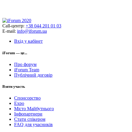
Call-центр:
+38 044 201 01 03
E-mail:
info@iforum.ua
Вхід у кабінет
iForum — це...
Про форум
iForum Team
Публічний договір
Взяти участь
Спонсорство
Expo
Місто Майбутнього
Інфопартнери
Стати спікером
FAQ для учасників