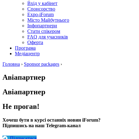
Вхід у кабінет
Спонсорство
Expo-iForum
Місто Майбутнього
Інфопартнери
Стати спікером
FAQ для учасників
Оферта
Програма
Медіацентр
Головна
›
Sponsor packages
›
Авіапартнер
Авіапартнер
Не прогав!
Хочеш бути в курсі останніх новин iForum?
Підпишись на наш Telegram-канал
Підписатися