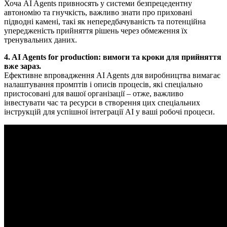
Хоча AI Agents привносять у системи безпрецедентну
автономію та гнучкість, важливо знати про приховані
підводні камені, такі як непередбачуваність та потенційна
упередженість прийняття рішень через обмеження їх
тренувальних даних.
4. AI Agents for production: вимоги та кроки для прийняття
вже зараз.
Ефективне впровадження AI Agents для виробництва вимагає
налаштування промптів і описів процесів, які спеціально
пристосовані для вашої організації – отже, важливо
інвестувати час та ресурси в створення цих спеціальних
інструкцій для успішної інтеграції AI у ваші робочі процеси.