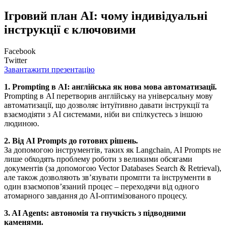
Ігровий план AI: чому індивідуальні
інструкції є ключовими
Facebook
Twitter
Завантажити презентацію
1. Prompting в AI: англійська як нова мова автоматизації.
Prompting в AI перетворив англійську на універсальну мову
автоматизації, що дозволяє інтуїтивно давати інструкції та
взаємодіяти з AI системами, ніби ви спілкуєтесь з іншою
людиною.
2. Від AI Prompts до готових рішень.
За допомогою інструментів, таких як Langchain, AI Prompts не
лише обходять проблему роботи з великими обсягами
документів (за допомогою Vector Databases Search & Retrieval),
але також дозволяють зв’язувати промпти та інструменти в
один взаємопов’язаний процес – переходячи від одного
атомарного завдання до AI-оптимізованого процесу.
3. AI Agents: автономія та гнучкість з підводними
каменями.