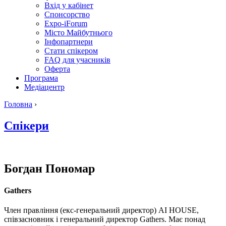
Вхід у кабінет
Спонсорство
Expo-iForum
Місто Майбутнього
Інфопартнери
Стати спікером
FAQ для учасників
Оферта
Програма
Медіацентр
Головна
›
Спікери
Богдан
Пономар
Gathers
Член правління (екс-генеральний директор) AI HOUSE,
співзасновник і генеральний директор Gathers. Має понад