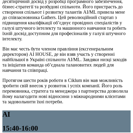
десятирічний досвід у розробці програмного забезпечення,
бізнес-стратегії та розбудові спільноти. Його пристрасть до
створення спільнот і розвитку талантів AI/ML привела мене
до співзасновника Gathers. Цей революційний стартап з
підвищення кваліфікації об’єднує провідних спеціалістів у
галузі штучного інтелекту та машинного навчання та робить
їхній досвід доступним для професіоналів у галузі штучного
інтелекту.
Він має честь бути членом правління (ексгенеральним
директором) AI HOUSE, де він взяв участь у створенні
найбільшої в Україні спільноти AI/ML. Завдяки низці заходів
та ініціатив команда об’єднала талановитих людей для
навчання та співпраці.
Протягом шести років роботи в Ciklum він мав можливість
зробити свій внесок у розвиток і успіх компанії. Його роль
перемовника, стратега та менеджера з партнерства дозволила
йому налагодити нові відносини з міжнародними клієнтами
та задовольнити їхні потреби.
AI
15:40-16:00