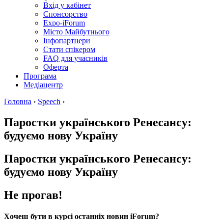
Вхід у кабінет
Спонсорство
Expo-iForum
Місто Майбутнього
Інфопартнери
Стати спікером
FAQ для учасників
Оферта
Програма
Медіацентр
Головна
›
Speech
›
Паростки українського Ренесансу:
будуємо нову Україну
Паростки українського Ренесансу:
будуємо нову Україну
Не прогав!
Хочеш бути в курсі останніх новин iForum?