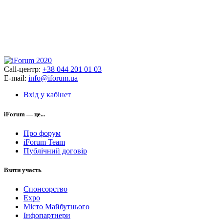
Call-центр:
+38 044 201 01 03
E-mail:
info@iforum.ua
Вхід у кабінет
iForum — це...
Про форум
iForum Team
Публічний договір
Взяти участь
Спонсорство
Expo
Місто Майбутнього
Інфопартнери