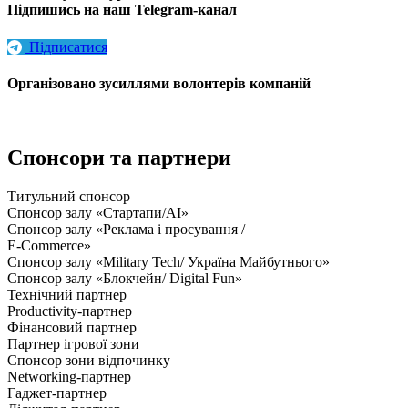
Підпишись на наш Telegram-канал
Підписатися
Організовано зусиллями волонтерів компаній
Спонсори та партнери
Титульний спонсор
Спонсор залу «Стартапи/AI»
Спонсор залу «Реклама і просування /
E-Commerce»
Спонсор залу «Military Tech/ Україна Майбутнього»
Спонсор залу «Блокчейн/ Digital Fun»
Технічний партнер
Productivity-партнер
Фінансовий партнер
Партнер ігрової зони
Спонсор зони відпочинку
Networking-партнер
Гаджет-партнер