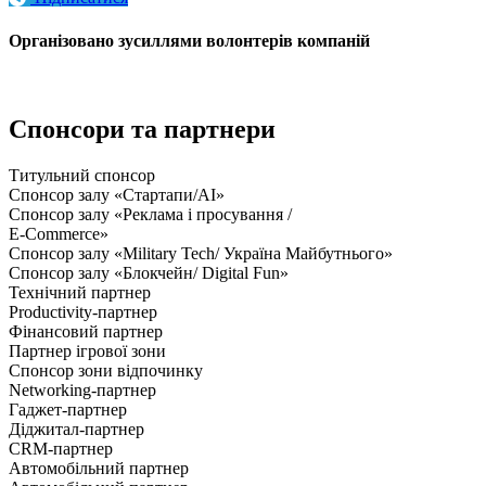
Організовано зусиллями волонтерів компаній
Спонсори та партнери
Титульний спонсор
Спонсор залу «Стартапи/AI»
Спонсор залу «Реклама і просування /
E-Commerce»
Спонсор залу «Military Tech/ Україна Майбутнього»
Спонсор залу «Блокчейн/ Digital Fun»
Технічний партнер
Productivity-партнер
Фінансовий партнер
Партнер ігрової зони
Спонсор зони відпочинку
Networking-партнер
Гаджет-партнер
Діджитал-партнер
CRM-партнер
Автомобільний партнер