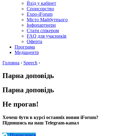
Вхід у кабінет
Спонсорство
Expo-iForum
Місто Майбутнього
Інфопартнери
Стати спікером
FAQ для учасників
Оферта
Програма
Медіацентр
Головна
›
Speech
›
Парна доповідь
Парна доповідь
Не прогав!
Хочеш бути в курсі останніх новин iForum?
Підпишись на наш Telegram-канал
Підписатися