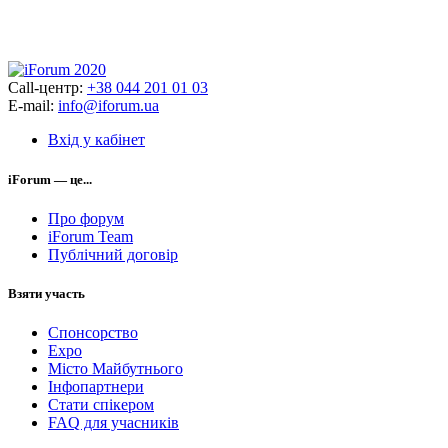
Call-центр:
+38 044 201 01 03
E-mail:
info@iforum.ua
Вхід у кабінет
iForum — це...
Про форум
iForum Team
Публічний договір
Взяти участь
Спонсорство
Expo
Місто Майбутнього
Інфопартнери
Стати спікером
FAQ для учасників