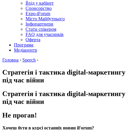
Вхід у кабінет
Спонсорство
Expo-iForum
Місто Майбутнього
Інфопартнери
Стати спікером
FAQ для учасників
Оферта
Програма
Медіацентр
Головна
›
Speech
›
Стратегія і тактика digital-маркетингу
під час війни
Стратегія і тактика digital-маркетингу
під час війни
Не прогав!
Хочеш бути в курсі останніх новин iForum?