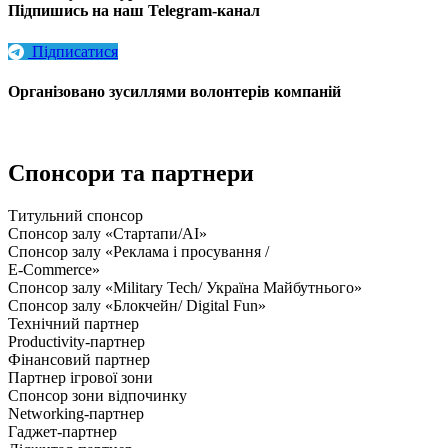
Підпишись на наш Telegram-канал
Підписатися
Організовано зусиллями волонтерів компаній
Спонсори та партнери
Титульний спонсор
Спонсор залу «Стартапи/AI»
Спонсор залу «Реклама і просування /
E-Commerce»
Спонсор залу «Military Tech/ Україна Майбутнього»
Спонсор залу «Блокчейн/ Digital Fun»
Технічний партнер
Productivity-партнер
Фінансовий партнер
Партнер ігрової зони
Спонсор зони відпочинку
Networking-партнер
Гаджет-партнер