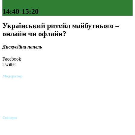
14:40-15:20
Український ритейл майбутнього –
онлайн чи офлайн?
Дискусійна панель
Facebook
Twitter
Модератор
Олександр Колб
Promodo
Спікери