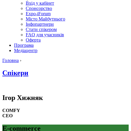
Вхід у кабінет
Спонсорство
Expo-iForum
Місто Майбутнього
Інфопартнери
Стати спікером
FAQ для учасників
Оферта
Програма
Медіацентр
Головна
›
Спікери
Ігор
Хижняк
COMFY
CEO
E-commerce