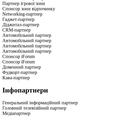
Партнер ігрової зони
Спонсор зони відпочинку
Networking-партнер
Гаджет-партнер
Діджитал-партнер
CRM-партнер
Автомобільний партнер
Автомобільний партнер
Автомобільний партнер
Автомобільний партнер
Спонсор iForum
Спонсор iForum
Доменний партнер
Фудкорт-партнер
Кава-партнер
Інфопартнери
Генеральний інформаційний партнер
Головний телевізійний партнер
Медіапартнер