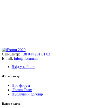
Call-центр:
+38 044 201 01 03
E-mail:
info@iforum.ua
Вхід у кабінет
iForum — це...
Про форум
iForum Team
Публічний договір
Взяти участь