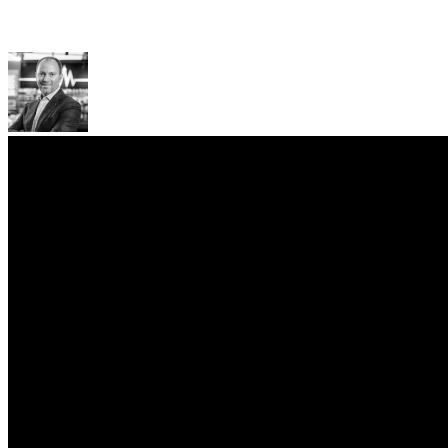
Микола Чумак
IDNT
Ігор Хижняк
COMFY