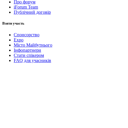
Про форум
iForum Team
Публічний договір
Взяти участь
Спонсорство
Expo
Місто Майбутнього
Інфопартнери
Стати спікером
FAQ для учасників