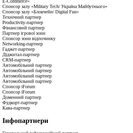
E-Commerce»
Спонсор залу «Military Tech/ Україна Майбутнього»
Спонсор залу «Блокчейн/ Digital Fun»
Технічний партнер
Productivity-партнер
Фінансовий партнер
Партнер ігрової зони
Спонсор зони відпочинку
Networking-партнер
Гаджет-партнер
Діджитал-партнер
CRM-партнер
Автомобільний партнер
Автомобільний партнер
Автомобільний партнер
Автомобільний партнер
Спонсор iForum
Спонсор iForum
Доменний партнер
Фудкорт-партнер
Кава-партнер
Інфопартнери