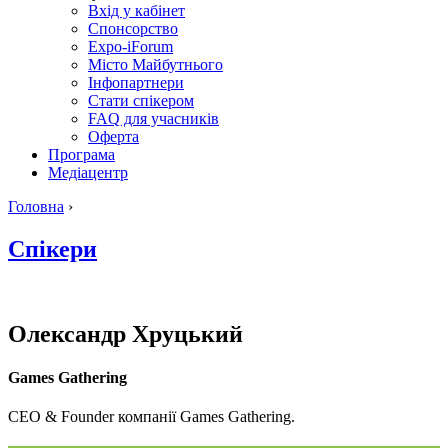
Вхід у кабінет
Спонсорство
Expo-iForum
Місто Майбутнього
Інфопартнери
Стати спікером
FAQ для учасників
Оферта
Програма
Медіацентр
Головна
›
Спікери
Олександр
Хруцький
Games Gathering
CEO & Founder компанії Games Gathering.