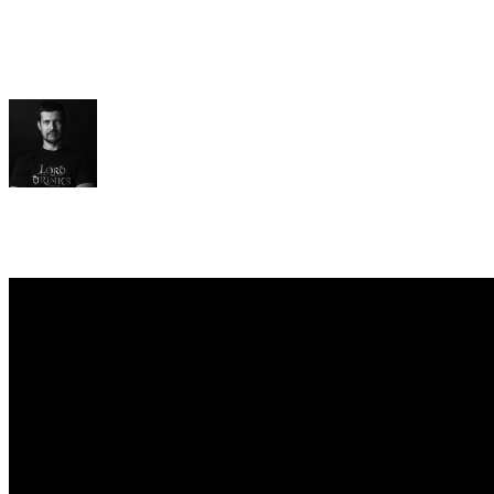
Михайло Зінченко
Wargaming
Олександр Хруцький
Games Gathering
Анна Ващенко
Values Value